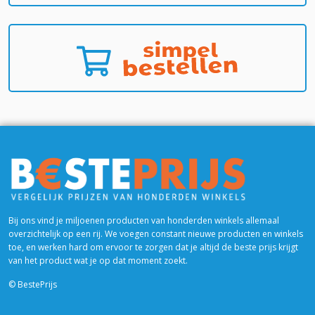
Bij ons vind je miljoenen producten van honderden winkels allemaal
overzichtelijk op een rij. We voegen constant nieuwe producten en winkels
toe, en werken hard om ervoor te zorgen dat je altijd de beste prijs krijgt
van het product wat je op dat moment zoekt.
© BestePrijs