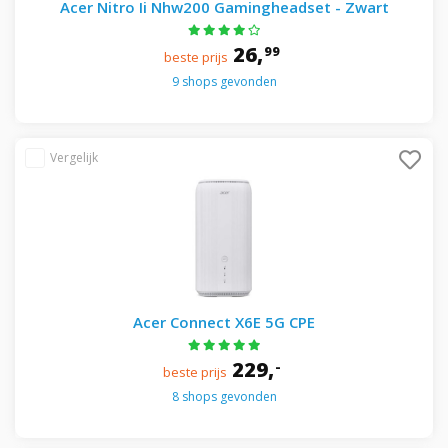
Acer Nitro Ii Nhw200 Gamingheadset - Zwart
26,
99
beste prijs
9 shops gevonden
Acer Connect X6E 5G CPE
229,
-
beste prijs
8 shops gevonden