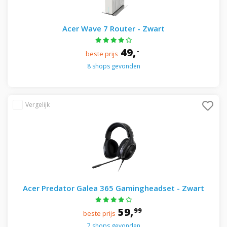
Acer Wave 7 Router - Zwart
49,
-
beste prijs
8 shops gevonden
Acer Predator Galea 365 Gamingheadset - Zwart
59,
99
beste prijs
7 shops gevonden