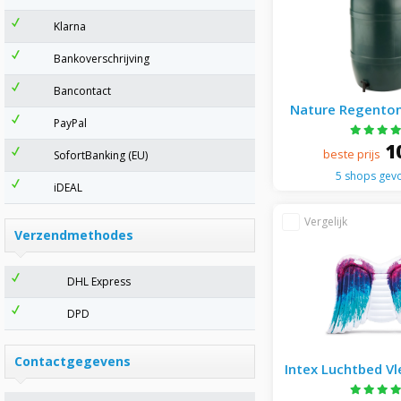
Klarna
Bankoverschrijving
Bancontact
Nature Regenton 
PayPal
Zwar
1
beste prijs
SofortBanking (EU)
5 shops gev
iDEAL
Verzendmethodes
DHL Express
DPD
Contactgegevens
Intex Luchtbed Vl
251 x 16