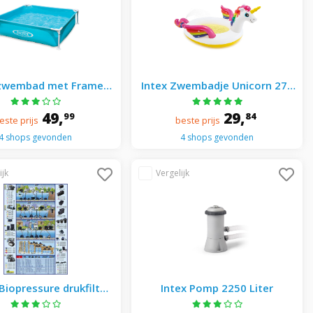
 zwembad met Frame
Intex Zwembadje Unicorn 272
2 X 122 X 30cm - Beige
X 193 X 104 cm
49,
29,
99
84
este prijs
beste prijs
4 shops gevonden
4 shops gevonden
Biopressure drukfilter
Intex Pomp 2250 Liter
6000 uvc9w -