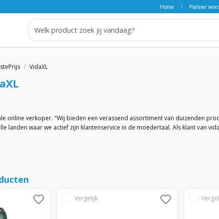
Home
Partner wor
stePrijs
VidaXL
daXL
ale online verkoper. "Wij bieden een verassend assortiment van duizenden produc
le landen waar we actief zijn klantenservice in de moedertaal. Als klant van v
.
oducten