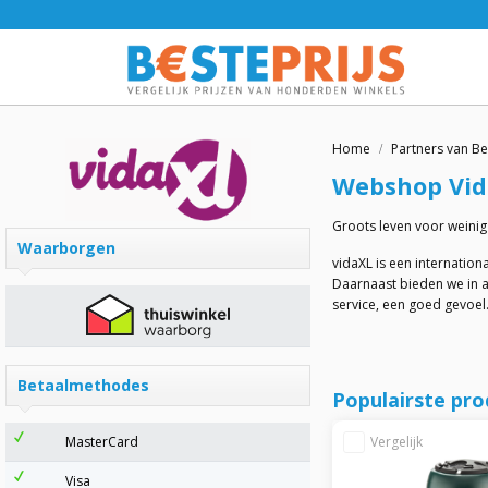
Home
Partners van Be
Webshop
Vi
Groots leven voor weinig
Waarborgen
vidaXL is een internation
Daarnaast bieden we in al
service, een goed gevoel
Betaalmethodes
Populairste pr
MasterCard
Visa