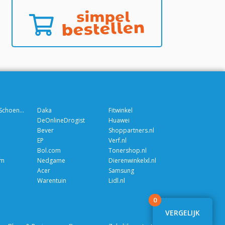
Schuurman Schoenen
Daka
Fitwinkel
DeOnlineDrogist
Huawei
Bever
Shoppartners.nl
EP
Verf.nl
Bol.com
Tonershop.nl
om
Nedgame
Dierenwinkelxl.nl
Acer
Samsung
Warentuin
Lidl.nl
0
VERGELIJK