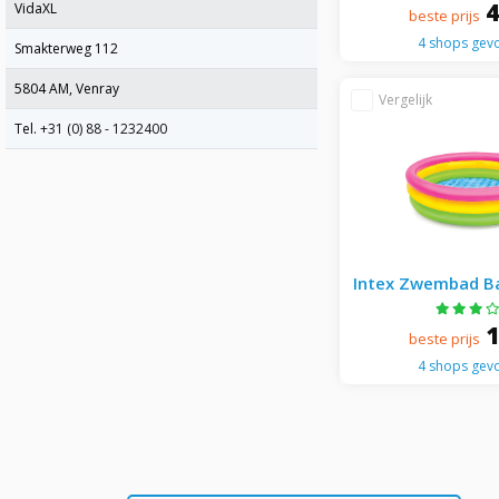
VidaXL
beste prijs
4 shops gev
Smakterweg 112
5804 AM, Venray
Tel.
+31 (0) 88 - 1232400
Intex Zwembad Ba
Rings 114 X
beste prijs
4 shops gev