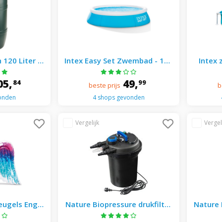
120 Liter -
Intex Easy Set Zwembad - 183
Intex
t
X 51 Cm - Blauw
Mini 12
05,
49,
84
99
beste prijs
b
onden
4 shops gevonden
eugels Engel
Nature Biopressure drukfilter
Nature 
0 cm
18000 uvc18w -