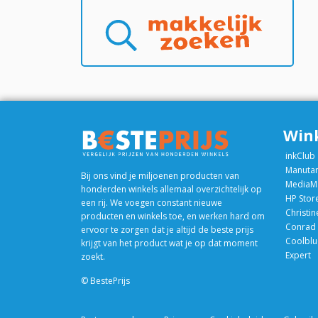
Win
inkClub
Manuta
Bij ons vind je miljoenen producten van
MediaM
honderden winkels allemaal overzichtelijk op
HP Stor
een rij. We voegen constant nieuwe
Christin
producten en winkels toe, en werken hard om
Conrad
ervoor te zorgen dat je altijd de beste prijs
Coolblu
krijgt van het product wat je op dat moment
Expert
zoekt.
© BestePrijs