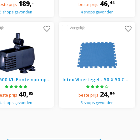
189,
46,
-
44
este prijs
beste prijs
5 shops gevonden
4 shops gevonden
600 l/h Fonteinpomp -
Intex Vloertegel - 50 X 50 Cm -
Zwart
8 Stukjes - Blauw
40,
24,
85
04
este prijs
beste prijs
4 shops gevonden
3 shops gevonden