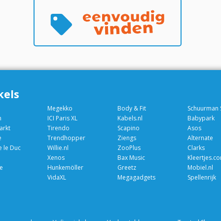
kels
Megekko
Body & Fit
n
ICI Paris XL
Kabels.nl
Babypark
arkt
Tirendo
Scapino
Asos
e
Trendhopper
Ziengs
Alternate
e le Duc
Willie.nl
ZooPlus
Clarks
Xenos
Bax Music
Kleertjes.c
e
Hunkemöller
Greetz
Mobiel.nl
VidaXL
Megagadgets
Spellenrijk