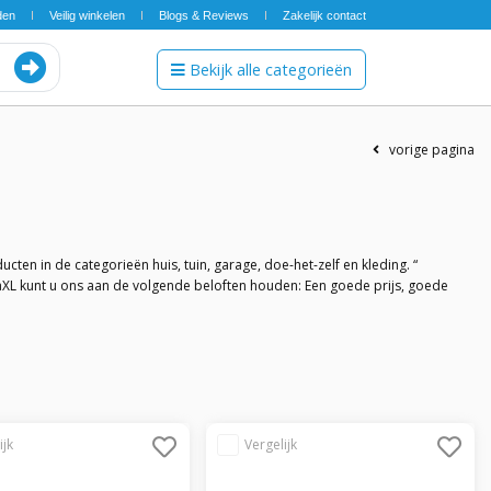
den
Veilig winkelen
Blogs & Reviews
Zakelijk contact
Bekijk alle categorieën
vorige pagina
ten in de categorieën huis, tuin, garage, doe-het-zelf en kleding. “
idaXL kunt u ons aan de volgende beloften houden: Een goede prijs, goede