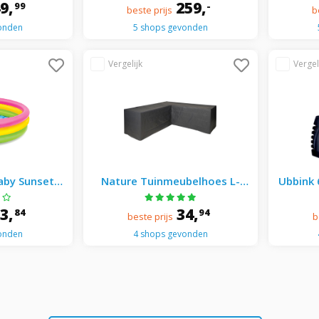
49,
259,
99
-
beste prijs
b
onden
5 shops gevonden
by Sunset 3
Nature Tuinmeubelhoes L-
Ubbink 
 25 Cm
Vorm 250 x 250 cm - Grijs
13,
34,
84
94
beste prijs
b
onden
4 shops gevonden