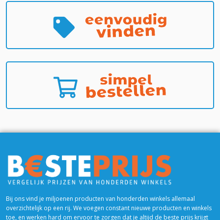
Bij ons vind je miljoenen producten van honderden winkels allemaal
overzichtelijk op een rij. We voegen constant nieuwe producten en winkels
toe, en werken hard om ervoor te zorgen dat je altijd de beste prijs krijgt