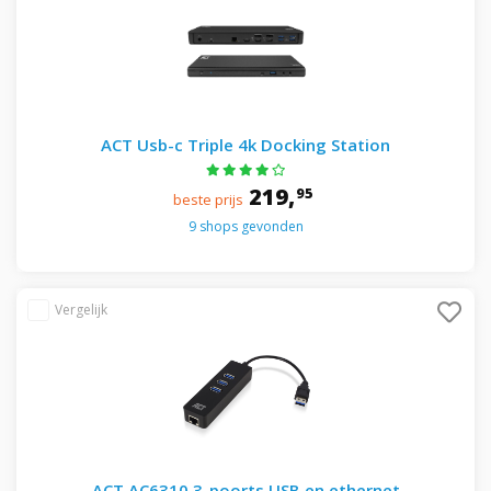
ACT Usb-c Triple 4k Docking Station
219,
95
beste prijs
9 shops gevonden
ACT AC6310 3-poorts USB en ethernet