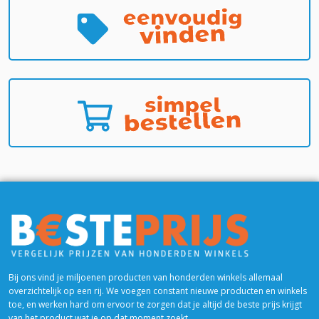
Bij ons vind je miljoenen producten van honderden winkels allemaal
overzichtelijk op een rij. We voegen constant nieuwe producten en winkels
toe, en werken hard om ervoor te zorgen dat je altijd de beste prijs krijgt
van het product wat je op dat moment zoekt.