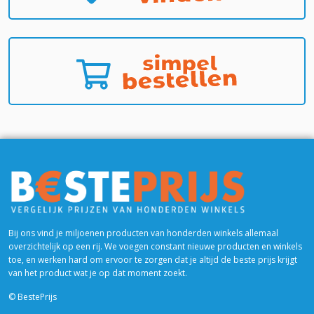
Bij ons vind je miljoenen producten van honderden winkels allemaal
overzichtelijk op een rij. We voegen constant nieuwe producten en winkels
toe, en werken hard om ervoor te zorgen dat je altijd de beste prijs krijgt
van het product wat je op dat moment zoekt.
© BestePrijs