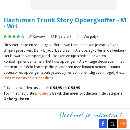
Hachiman Trunk Story Opbergkoffer - M
- Wit
Review
Prijs alert
Vergelijk
Dit super leuke en schattige koffertje van Hachiman kun je voor zó veel
dingen gebruiken. Denk bijvoorbeeld aan: - Als opslagkoffer in de keuken -
Het bewaren van speelgoed - Boeken en tijdschriften bewaren -
Rondslingerende items in het huis opbergen - Als vintage decoratie in het
interieur - Als écht koffertje die je kinderen mee kunnen nemen - Tuinier
accessoires opbergen Zoals je ziet zijn er echt oneindig veel mogelijkhe...
lees meer over dit product
Prijzen gevonden tussen de
€ 54,95
en
€ 54,95
Toch niet het juiste
product
? Bekijk dan meer producten in de categorie
Opbergkisten
Deel met je vrienden !