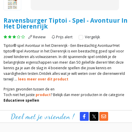
Ravensburger Tiptoi - Spel - Avontuur In
Het Dierenrijk
Review
Prijs alert
Vergelijk
Tiptoi® spel Avontuur in het Dierenrijk - Een Beestachtig Avontuur!Het
tiptoi® spel Avontuur in het Dierenrijk is een beestachtig goed spel voor
zowel kinderen als volwassenen. In dit spannende spel ontdek je de
belangrijkste eigenschappen van meer dan 50 geliefde dieren! Met deze
kennis ga je aan de slag in 4 boeiende spellen die jouw kennis en
vaardigheden testen.Ontdek alles wat je wilt weten over de dierenwereld
terwijl ...
lees meer over dit product
Prijzen gevonden tussen de
en
Toch niet het juiste
product
? Bekijk dan meer producten in de categorie
Educatieve spellen
Deel met je vrienden !