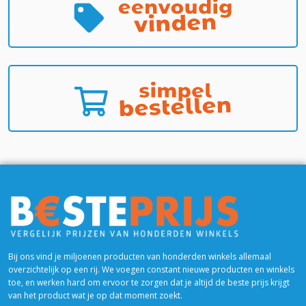
Bij ons vind je miljoenen producten van honderden winkels allemaal
overzichtelijk op een rij. We voegen constant nieuwe producten en winkels
toe, en werken hard om ervoor te zorgen dat je altijd de beste prijs krijgt
van het product wat je op dat moment zoekt.