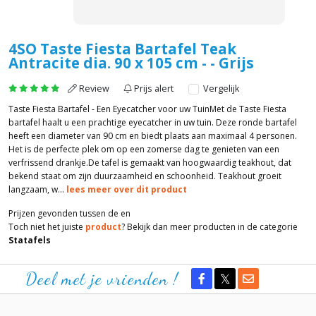
4SO Taste Fiesta Bartafel Teak
Antracite dia. 90 x 105 cm - - Grijs
Review
Prijs alert
Vergelijk
Taste Fiesta Bartafel - Een Eyecatcher voor uw TuinMet de Taste Fiesta
bartafel haalt u een prachtige eyecatcher in uw tuin. Deze ronde bartafel
heeft een diameter van 90 cm en biedt plaats aan maximaal 4 personen.
Het is de perfecte plek om op een zomerse dag te genieten van een
verfrissend drankje.De tafel is gemaakt van hoogwaardig teakhout, dat
bekend staat om zijn duurzaamheid en schoonheid. Teakhout groeit
langzaam, w...
lees meer over dit product
Prijzen gevonden tussen de
en
Toch niet het juiste
product
? Bekijk dan meer producten in de categorie
Statafels
Deel met je vrienden !