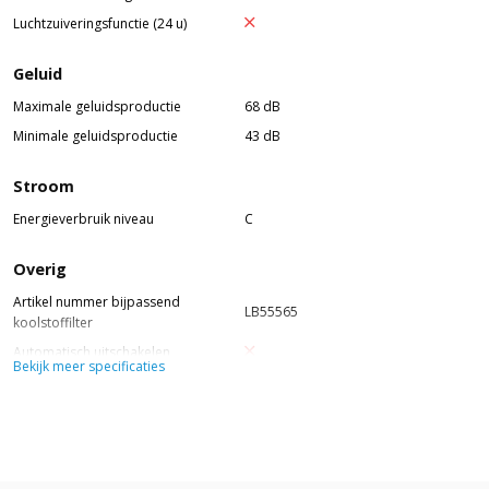
Luchtzuiveringsfunctie (24 u)
Geluid
Maximale geluidsproductie
68 dB
Minimale geluidsproductie
43 dB
Stroom
Energieverbruik niveau
C
Overig
Artikel nummer bijpassend
LB55565
koolstoffilter
Automatisch uitschakelen
Bekijk meer specificaties
Randafzuiging
Reinigingsindicatie koolstoffilter
Reinigingsindicatie vetfilter
Timer