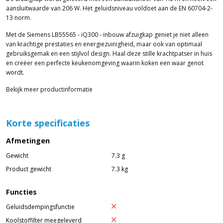
aansluitwaarde van 206 W. Het geluidsniveau voldoet aan de EN 60704-2-
13 norm.
Met de Siemens LB55565 - iQ300 - inbouw afzuigkap geniet je niet alleen
van krachtige prestaties en energiezuinigheid, maar ook van optimaal
gebruiksgemak en een stijlvol design. Haal deze stille krachtpatser in huis
en creëer een perfecte keukenomgeving waarin koken een waar genot
wordt.
Bekijk meer productinformatie
Korte specificaties
Afmetingen
Gewicht
7.3 g
Product gewicht
7.3 kg
Functies
Geluidsdempingsfunctie
Koolstoffilter meegeleverd