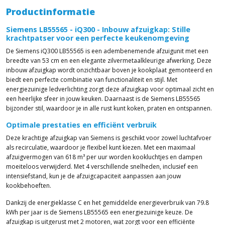
Productinformatie
Siemens LB55565 - iQ300 - Inbouw afzuigkap: Stille
krachtpatser voor een perfecte keukenomgeving
De Siemens iQ300 LB55565 is een adembenemende afzuigunit met een
breedte van 53 cm en een elegante zilvermetaalkleurige afwerking. Deze
inbouw afzuigkap wordt onzichtbaar boven je kookplaat gemonteerd en
biedt een perfecte combinatie van functionaliteit en stijl. Met
energiezuinige ledverlichting zorgt deze afzuigkap voor optimaal zicht en
een heerlijke sfeer in jouw keuken. Daarnaast is de Siemens LB55565
bijzonder stil, waardoor je in alle rust kunt koken, praten en ontspannen.
Optimale prestaties en efficiënt verbruik
Deze krachtige afzuigkap van Siemens is geschikt voor zowel luchtafvoer
als recirculatie, waardoor je flexibel kunt kiezen. Met een maximaal
afzuigvermogen van 618 m³ per uur worden kookluchtjes en dampen
moeiteloos verwijderd. Met 4 verschillende snelheden, inclusief een
intensiefstand, kun je de afzuigcapaciteit aanpassen aan jouw
kookbehoeften.
Dankzij de energieklasse C en het gemiddelde energieverbruik van 79.8
kWh per jaar is de Siemens LB55565 een energiezuinige keuze. De
afzuigkap is uitgerust met 2 motoren, wat zorgt voor een efficiënte