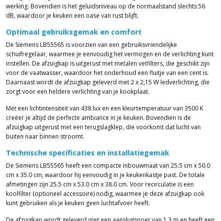
werking. Bovendien is het geluidsniveau op de normaalstand slechts 56
dB, waardoor je keuken een oase van rust blijft.
Optimaal gebruiksgemak en comfort
De Siemens LB55565 is voorzien van een gebruiksvriendelijke
schuifregelaar, waarmee je eenvoudig het vermogen en de verlichting kunt
instellen. De afzuigkap is uitgerust met metalen vetfilters, die geschikt zijn
voor de vaatwasser, waardoor het onderhoud een fluitje van een cent is.
Daarnaast wordt de afzuigkap geleverd met 2 x 2,15 W ledverlichting, die
zorgt voor een heldere verlichting van je kookplaat.
Met een lichtintensiteit van 438 lux en een kleurtemperatuur van 3500 K
creëer je altijd de perfecte ambiance in je keuken. Bovendien is de
afzuigkap uitgerust met een terugslagklep, die voorkomt dat lucht van
buiten naar binnen stroomt.
Technische specificaties en installatiegemak
De Siemens LB55565 heeft een compacte inbouwmaat van 25.5 cm x 50.0
cm x 35.0 cm, waardoor hij eenvoudig in je keukenkastje past. De totale
afmetingen zijn 25.5 cm x 53.0 cm x 38.0 cm. Voor recirculatie is een
koolfilter (optioneel accessoire) nodig, waarmee je deze afzuigkap ook
kunt gebruiken als je keuken geen luchtafvoer heeft.
De afzuigkap wordt geleverd met een aansluitsnoer van 1.3 m en heeft een