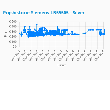
Algemeen
Prijshistorie Siemens LB55565 - Silver
Kleur
Silver
EAN
4242003838389
Merk
Siemens