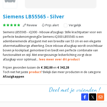
Siemens LB55565 - Silver
Review
Prijs alert
Vergelijk
Siemens LB55565 - iQ300 - Inbouw afzuigkap: Stille krachtpatser voor een
perfecte keukenomgevingDe Siemens iQ300 LB55565 is een
adembenemende afzuigunit met een breedte van 53 cm en een elegante
zilvermetaalkleurige afwerking. Deze inbouw afzuigkap wordt onzichtbaar
boven je kookplaat gemonteerd en biedt een perfecte combinatie van
functionaliteit en stijl. Met energiezuinige ledverlichting zorgt deze
afzuigkap voor optimaal...
lees meer over dit product
Prijzen gevonden tussen de
€ 282,00
en
€ 342,28
Toch niet het juiste
product
? Bekijk dan meer producten in de categorie
Afzuigkappen
Deel met je vrienden !