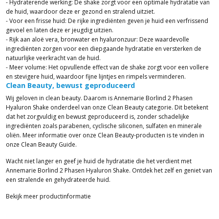
- Hydraterende werking: De shake zorgt voor een optimale hydratatie van
de huid, waardoor deze er gezond en stralend uitziet.
- Voor een frisse huid: De rijke ingrediënten geven je huid een verfrissend
gevoel en laten deze er jeugdig uitzien.
- Rijk aan aloë vera, bronwater en hyaluronzuur: Deze waardevolle
ingrediënten zorgen voor een diepgaande hydratatie en versterken de
natuurlijke veerkracht van de huid.
- Meer volume: Het opvullende effect van de shake zorgt voor een vollere
en stevigere huid, waardoor fijne lijntjes en rimpels verminderen.
Clean Beauty, bewust geproduceerd
Wij geloven in clean beauty. Daarom is Annemarie Borlind 2 Phasen
Hyaluron Shake onderdeel van onze Clean Beauty categorie. Dit betekent
dat het zorgvuldig en bewust geproduceerd is, zonder schadelijke
ingrediënten zoals parabenen, cyclische siliconen, sulfaten en minerale
oliën. Meer informatie over onze Clean Beauty-producten is te vinden in
onze Clean Beauty Guide.
Wacht niet langer en geef je huid de hydratatie die het verdient met
Annemarie Borlind 2 Phasen Hyaluron Shake. Ontdek het zelf en geniet van
een stralende en gehydrateerde huid.
Bekijk meer productinformatie