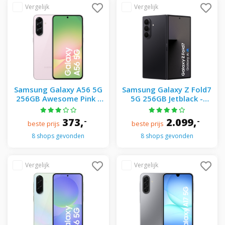
Samsung Galaxy A56 5G
Samsung Galaxy Z Fold7
256GB Awesome Pink -
5G 256GB Jetblack -
Roze
Zwart
373,
2.099,
-
-
beste prijs
beste prijs
8 shops gevonden
8 shops gevonden