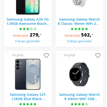
Samsung Galaxy A26 5G
Samsung Galaxy Watch
128GB Awesome Black -
8 Classic 46mm WiFi 2GB
Zwart
Zilver + hybrid band
white
279,
502,
-
-
beste prijs
beste prijs
9 shops gevonden
9 shops gevonden
Samsung Galaxy S25
Samsung Galaxy Watch
128GB Blue Black -
8 44mm WiFi 2GB
Zwart
Graphite+ sport band