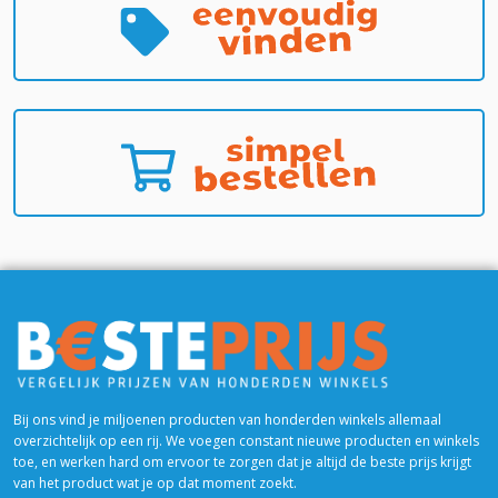
Bij ons vind je miljoenen producten van honderden winkels allemaal
overzichtelijk op een rij. We voegen constant nieuwe producten en winkels
toe, en werken hard om ervoor te zorgen dat je altijd de beste prijs krijgt
van het product wat je op dat moment zoekt.