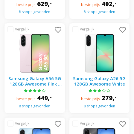
graphite S-M - Zwart
629,
402,
-
-
beste prijs
beste prijs
8 shops gevonden
8 shops gevonden
Samsung Galaxy A56 5G
Samsung Galaxy A26 5G
128GB Awesome Pink -
128GB Awesome White
Roze
449,
279,
-
-
beste prijs
beste prijs
8 shops gevonden
8 shops gevonden