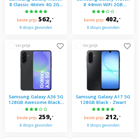
8 Classic 46mm 4G 2GB
8 44mm WiFi 2GB
Black + hybrid band
White+ sport band white
black - Zwart
S-M - Silver
562,
402,
-
-
beste prijs
beste prijs
8 shops gevonden
8 shops gevonden
Samsung Galaxy A36 5G
Samsung Galaxy A17 5G
128GB Awesome Black -
128GB Black - Zwart
Zwart
259,
212,
-
-
beste prijs
beste prijs
8 shops gevonden
8 shops gevonden