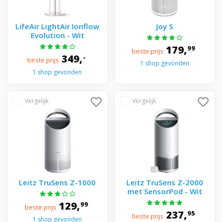
LifeAir LightAir Ionflow
Joy S
Evolution - Wit
179,
99
beste prijs
349,
-
beste prijs
1 shop gevonden
1 shop gevonden
Leitz TruSens Z-1000
Leitz TruSens Z-2000
met SensorPod - Wit
129,
99
beste prijs
237,
95
beste prijs
1 shop gevonden