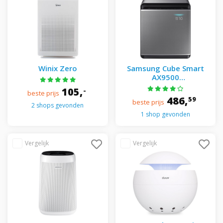
Winix Zero
Samsung Cube Smart
AX9500
AX47R9080SS/EU - Silver
105,
-
beste prijs
486,
59
beste prijs
2 shops gevonden
1 shop gevonden