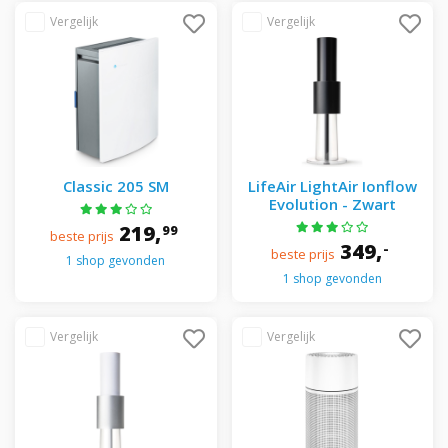
Classic 205 SM
LifeAir LightAir Ionflow
Evolution - Zwart
219,
99
beste prijs
349,
-
beste prijs
1 shop gevonden
1 shop gevonden