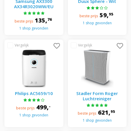
Samsung AX3300
Duux Sphere - Wit
AX34R3020WW/EU
59,
95
beste prijs
135,
76
beste prijs
1 shop gevonden
1 shop gevonden
Philips AC5659/10
Stadler Form Roger
Luchtreiniger
499,
-
beste prijs
621,
95
beste prijs
1 shop gevonden
1 shop gevonden