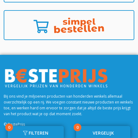
Bij ons vind je miljoenen producten van honderden winkels allemaal
overzichtelijk op een rij. We voegen constant nieuwe producten en winkels
toe, en werken hard om ervoor te zorgen dat je altijd de beste prijs krijgt
van het product wat je op dat moment zoekt.
© BestePrijs
0
0
FILTEREN
VERGELIJK