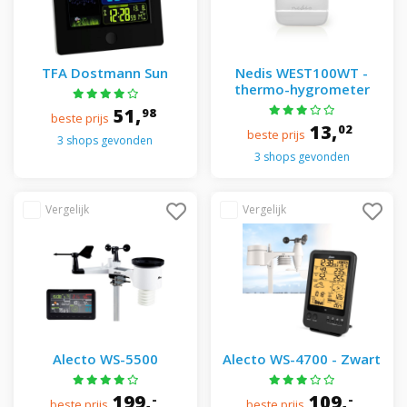
TFA Dostmann Sun
Nedis WEST100WT -
thermo-hygrometer
51,
98
beste prijs
13,
02
beste prijs
3 shops gevonden
3 shops gevonden
Alecto WS-5500
Alecto WS-4700 - Zwart
199,
109,
-
-
beste prijs
beste prijs