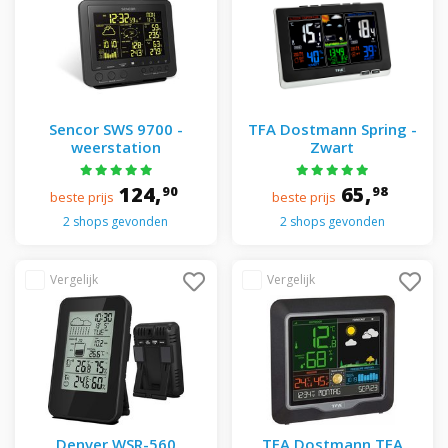
Sencor SWS 9700 -
TFA Dostmann Spring -
weerstation
Zwart
124,
65,
90
98
beste prijs
beste prijs
2 shops gevonden
2 shops gevonden
Denver WSR-560
TFA Dostmann TFA