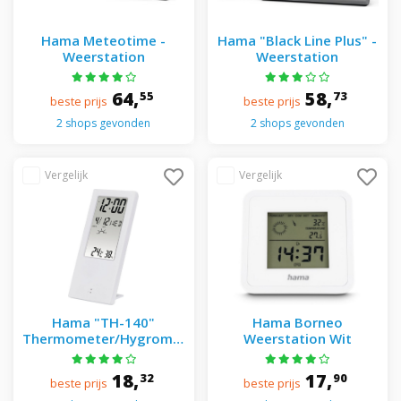
Hama Meteotime -
Hama "Black Line Plus" -
Weerstation
Weerstation
64,
58,
55
73
beste prijs
beste prijs
2 shops gevonden
2 shops gevonden
Hama "TH-140"
Hama Borneo
Thermometer/Hygrometer
Weerstation Wit
with weather indicator
white
18,
17,
32
90
beste prijs
beste prijs