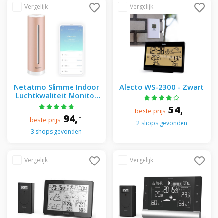
Netatmo Slimme Indoor
Alecto WS-2300 - Zwart
Luchtkwaliteit Monitor
Co2
54,
-
beste prijs
94,
-
beste prijs
2 shops gevonden
3 shops gevonden