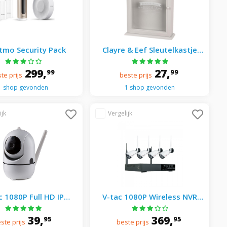
tmo Security Pack
Clayre & Eef Sleutelkastje
22*7*27 Cm Mdf / Glas
Rechthoekig 6h1830 - Grijs
299,
27,
99
99
te prijs
beste prijs
1 shop gevonden
1 shop gevonden
c 1080P Full HD IP
V-tac 1080P Wireless NVR
era Pan/Tilt en
Camera Set IP65
totrack Functie
39,
369,
95
95
ste prijs
beste prijs
ibel met Android en