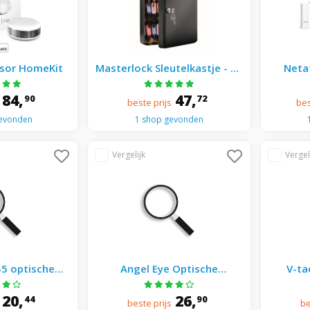
nsor HomeKit
Masterlock Sleutelkastje - 25
Neta
Hangers - Zwart
84,
47,
90
72
beste prijs
bes
gevonden
1 shop gevonden
B5 optische
Angel Eye Optische
V-ta
ndbeveiliging
rookmelder (2 stuks)
Cam
t
Brandbeveiliging Wit
Au
20,
26,
44
90
beste prijs
be
Compat