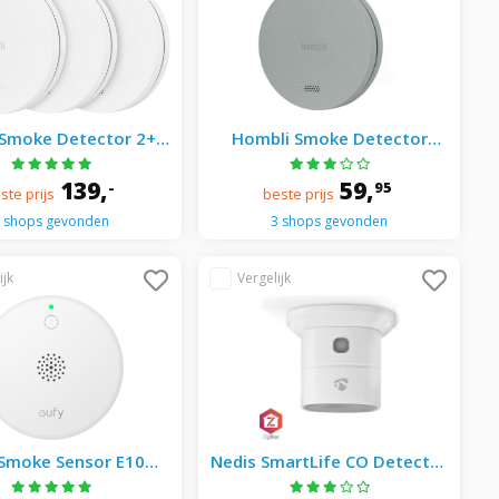
 Smoke Detector 2+1
Hombli Smoke Detector
Brandbeveiliging Wit
Brandbeveiliging - Grijs
139,
59,
-
95
ste prijs
beste prijs
 shops gevonden
3 shops gevonden
 Smoke Sensor E10
Nedis SmartLife CO Detector
andbeveiliging
| Zigbee 3.0 | Met testknop