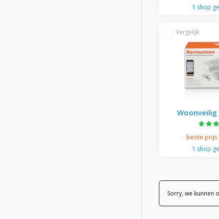
1 shop g
Woonveilig
beste prijs
1 shop g
Sorry, we kunnen 