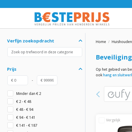
Verfijn zoekopdracht
Home
Huishouden
Beveiliging
Prijs
Op het gebied van beve
ook
hang en sluitwer
-
Minder dan € 2
€ 2 - € 48
€ 48 - € 94
€ 94 - € 141
€ 141 - € 187