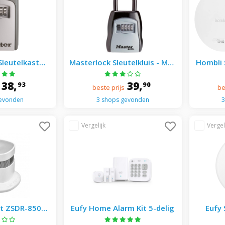
Sleutelkast
Masterlock Sleutelkluis - Met
Hombli
 - Zwart
Beugel - Zwart
Bundle 
38,
39,
93
90
beste prijs
be
gevonden
3 shops gevonden
3
it ZSDR-850
Eufy Home Alarm Kit 5-delig
Eufy
raadloze
Br