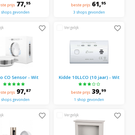
Brandbeveiliging Wit
77,
61,
95
95
ste prijs
beste prijs
 shops gevonden
3 shops gevonden
ro CO Sensor - Wit
Kidde 10LLCO (10 jaar) - Wit
97,
39,
87
99
ste prijs
beste prijs
 shops gevonden
1 shop gevonden