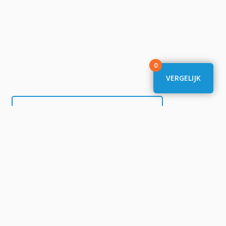
0
VERGELIJK
Schuurman Schoenen
Daka
Fitwinkel
DeOnlineDrogist
Huawei