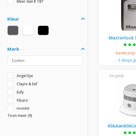
Meer dan € 187
Kleur
Masterlock 
5401eurd
Merk
beste prijs
5 shops 
Angel Eye
Clayre & Eef
Eufy
Fibaro
Hombli
Toon meer (9)
Kidde
KlikAanKlikUit
KlikAanKlikU
Slimme d
Masterlock