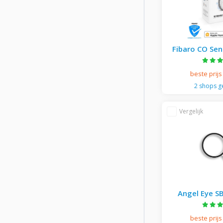
Fibaro CO Se
beste prijs
2 shops 
Angel Eye S
rookmelder Bra
Wi
beste prijs