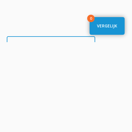
0
VERGELIJK
Schuurman Schoenen
Daka
Fitwinkel
DeOnlineDrogist
Huawei
Bever
Shoppartners.nl
EP
Verf.nl
Bol.com
Tonershop.nl
om
Nedgame
Dierenwinkelxl.nl