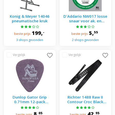
Konig & Meyer 14046
D'Addario NW017 losse
pneumatische kruk
snaar voor ak. en
elektrische gitaar
199,
5,
-
55
beste prijs
beste prijs
3 shops gevonden
2 shops gevonden
Dunlop Gator Grip
Richter 1488 Raw II
0.71mm 12-pack
Contour Croc Black
plectrumset
gitaarband
donkerpaars
8,
42,
05
95
beste prijs
beste prijs