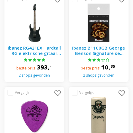
Ibanez RG421EX Hardtail
Ibanez B1100GB George
RG elektrische gitaar
Benson Signature set
Black Flat
van 6 plectrums
393,
10,
-
35
beste prijs
beste prijs
2 shops gevonden
2 shops gevonden