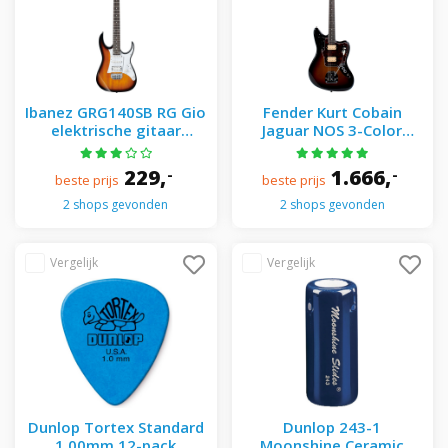
Ibanez GRG140SB RG Gio
Fender Kurt Cobain
elektrische gitaar
Jaguar NOS 3-Color
sunburst
Sunburst RW
229,
1.666,
-
-
beste prijs
beste prijs
2 shops gevonden
2 shops gevonden
Dunlop Tortex Standard
Dunlop 243-1
1.00mm 12-pack
Moonshine Ceramic