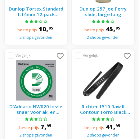
Dunlop Tortex Standard
Dunlop 257 Joe Perry
1.14mm 12-pack
slide, large long
plectrumset paars
10,
45,
05
95
beste prijs
beste prijs
2 shops gevonden
2 shops gevonden
D'Addario NW020 losse
Richter 1510 Raw II
snaar voor ak. en
Contour Torro Black
elektrische gitaar
gitaarband
7,
41,
95
95
beste prijs
beste prijs
2 shops gevonden
2 shops gevonden