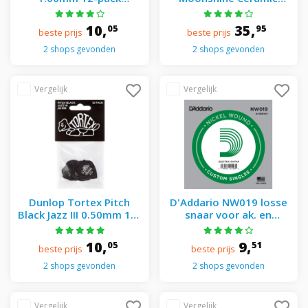
plectrumset blauw
slide medium
10,
35,
05
95
beste prijs
beste prijs
2 shops gevonden
2 shops gevonden
Dunlop Tortex Pitch
D'Addario NW019 losse
Black Jazz III 0.50mm 12-
snaar voor ak. en
pack plectrumset zwart
elektrische gitaar
10,
9,
05
51
beste prijs
beste prijs
2 shops gevonden
2 shops gevonden