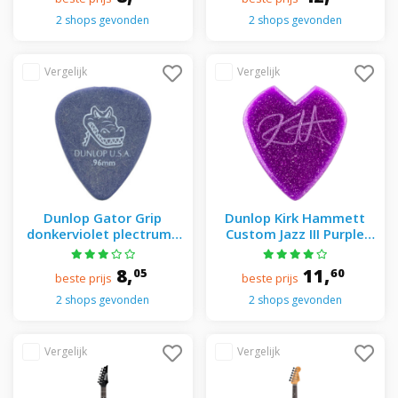
2 shops gevonden
2 shops gevonden
Dunlop Gator Grip
Dunlop Kirk Hammett
donkerviolet plectrums
Custom Jazz III Purple
0.96mm (12 stuks)
Sparkle (set van 6)
8,
11,
05
60
beste prijs
beste prijs
2 shops gevonden
2 shops gevonden