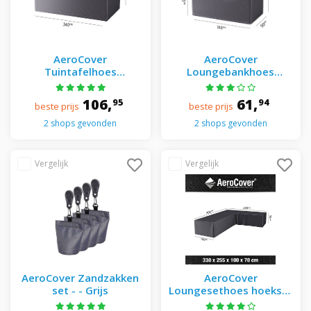
AeroCover
AeroCover
Tuintafelhoes
Loungebankhoes
340x110xH70 cm - -
140x90xH65/90 cm - -
Grijs
Grijs
106,
61,
95
94
beste prijs
beste prijs
2 shops gevonden
2 shops gevonden
AeroCover Zandzakken
AeroCover
set - - Grijs
Loungesethoes hoekset
rechts