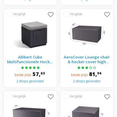
Allibert Cube
AeroCover Lounge chair
Multifunctionele Hocker
& hocker cover high
Grafiet 213785 - Grijs
back 190x100xH105/90 -
- Grijs
57,
81,
63
94
beste prijs
beste prijs
2 shops gevonden
2 shops gevonden