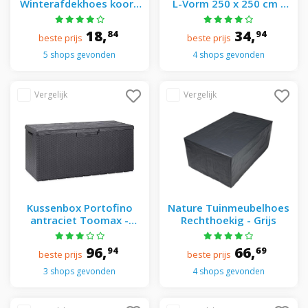
Winterafdekhoes koord
L-Vorm 250 x 250 cm -
h1.50 d0.75 m wit -
Grijs
18,
34,
84
94
beste prijs
beste prijs
5 shops gevonden
4 shops gevonden
Kussenbox Portofino
Nature Tuinmeubelhoes
antraciet Toomax -
Rechthoekig - Grijs
Toomax - Grijs
96,
66,
94
69
beste prijs
beste prijs
3 shops gevonden
4 shops gevonden