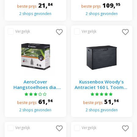
330x255x100xH70 cm - -
21,
109,
84
95
beste prijs
beste prijs
Grijs
2 shops gevonden
2 shops gevonden
AeroCover
Kussenbox Woody's
Hangstoelhoes dia.
Antraciet 160 L Toomax
100x200 cm - - Grijs
- Toomax - Grijs
61,
51,
94
94
beste prijs
beste prijs
2 shops gevonden
2 shops gevonden