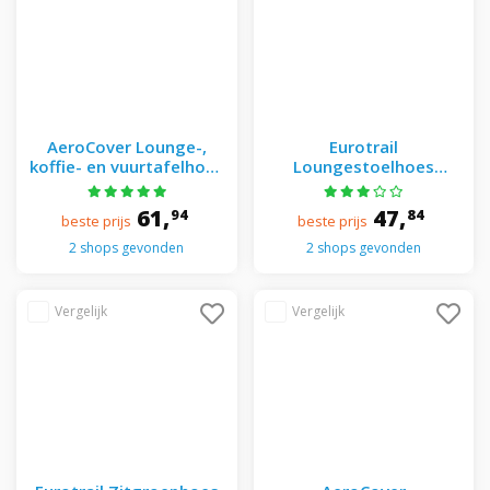
AeroCover Lounge-,
Eurotrail
koffie- en vuurtafelhoes
Loungestoelhoes
110x84xH70 cm - - Grijs
Cantonic 75x75x115 cm
- - Grijs
61,
47,
94
84
beste prijs
beste prijs
2 shops gevonden
2 shops gevonden