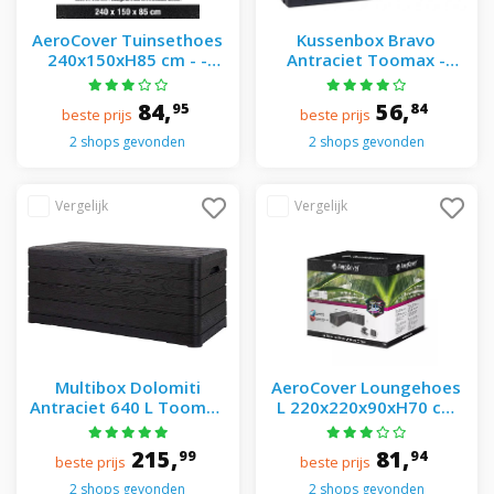
AeroCover Tuinsethoes
Kussenbox Bravo
240x150xH85 cm - -
Antraciet Toomax -
Zwart
Toomax - Grijs
84,
56,
95
84
beste prijs
beste prijs
2 shops gevonden
2 shops gevonden
Multibox Dolomiti
AeroCover Loungehoes
Antraciet 640 L Toomax
L 220x220x90xH70 cm
- Toomax - Grijs
antraciet - - Zwart
215,
81,
99
94
beste prijs
beste prijs
2 shops gevonden
2 shops gevonden