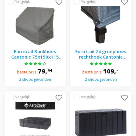
Eurotrail Bankhoes
Eurotrail Zitgroephoes
Cantonic 75x150x115
rechthoek Cantonic
cm - - Grijs
250x175x100 cm - - Grijs
79,
109,
44
-
beste prijs
beste prijs
2 shops gevonden
2 shops gevonden