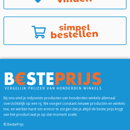
Bij ons vind je miljoenen producten van honderden winkels allemaal
overzichtelijk op een rij. We voegen constant nieuwe producten en winkels
toe, en werken hard om ervoor te zorgen dat je altijd de beste prijs krijgt
van het product wat je op dat moment zoekt.
© BestePrijs