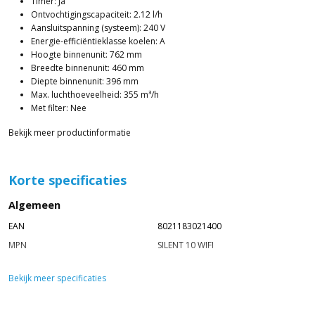
Timer: Ja
Ontvochtigingscapaciteit: 2.12 l/h
Aansluitspanning (systeem): 240 V
Energie-efficiëntieklasse koelen: A
Hoogte binnenunit: 762 mm
Breedte binnenunit: 460 mm
Diepte binnenunit: 396 mm
Max. luchthoeveelheid: 355 m³/h
Met filter: Nee
Bekijk meer productinformatie
Korte specificaties
Algemeen
EAN
8021183021400
MPN
SILENT 10 WIFI
Bekijk meer specificaties