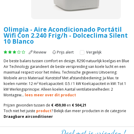
Olimpia - Aire Acondicionado Portátil
Wifi Con 2.240 Frig/h - Dolceclima Silent
10 Blanco
Review
Prijs alert
Vergelijk
De beste balans tussen comfort en design. R290 natuurlijk koelgas en Blue
Air Technology garandeert de beste verspreiding van koele lucht en een
maximaal respect voor het milieu. Technische gegevens Uitvoering:
Mobiele airco Materiaal: Kunststof Met afstandsbediening: Ja Max. te
koelen ruimte: 12 m² Koelcapaciteit: 0.5 / 1 kW Koelcapaciteit in kW: Tot 1
kW Werkingsprincipe: Alleen koelen Aantal ventilatiesnelheden: 2
Montagew...
lees meer over dit product
Prijzen gevonden tussen de
€ 459,00
en
€ 504,21
Toch niet het juiste
product
? Bekijk dan meer producten in de categorie
Draagbare airconditioner
Deel met je vrienden !