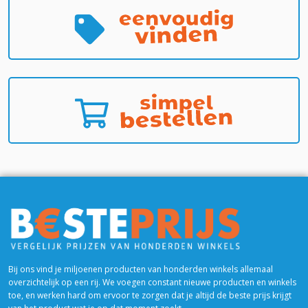
Bij ons vind je miljoenen producten van honderden winkels allemaal
overzichtelijk op een rij. We voegen constant nieuwe producten en winkels
toe, en werken hard om ervoor te zorgen dat je altijd de beste prijs krijgt