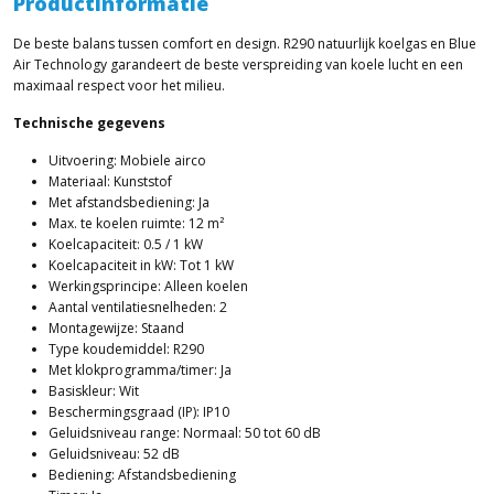
Productinformatie
De beste balans tussen comfort en design. R290 natuurlijk koelgas en Blue
Air Technology garandeert de beste verspreiding van koele lucht en een
maximaal respect voor het milieu.
Technische gegevens
Uitvoering: Mobiele airco
Materiaal: Kunststof
Met afstandsbediening: Ja
Max. te koelen ruimte: 12 m²
Koelcapaciteit: 0.5 / 1 kW
Koelcapaciteit in kW: Tot 1 kW
Werkingsprincipe: Alleen koelen
Aantal ventilatiesnelheden: 2
Montagewijze: Staand
Type koudemiddel: R290
Met klokprogramma/timer: Ja
Basiskleur: Wit
Beschermingsgraad (IP): IP10
Geluidsniveau range: Normaal: 50 tot 60 dB
Geluidsniveau: 52 dB
Bediening: Afstandsbediening