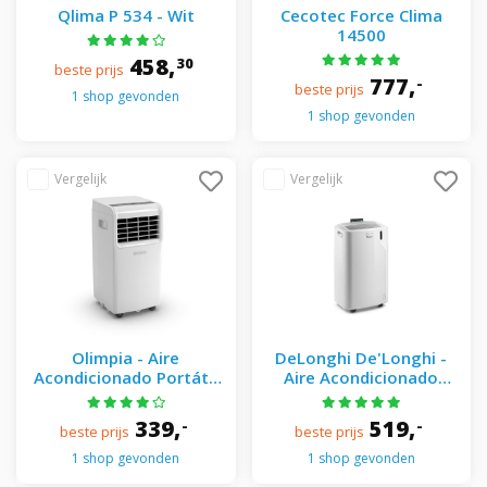
Qlima P 534 - Wit
Cecotec Force Clima
14500
458,
30
beste prijs
777,
-
beste prijs
1 shop gevonden
1 shop gevonden
Olimpia - Aire
DeLonghi De'Longhi -
Acondicionado Portátil
Aire Acondicionado
Con 1.978 Frig/h -
Portátil De' Longhi Con
COMPACT 9 MWG Blanco
1.806 Frig/h - PAC EM77
339,
519,
-
-
beste prijs
beste prijs
Blanco
1 shop gevonden
1 shop gevonden