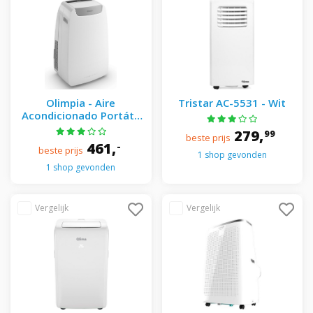
Olimpia - Aire
Tristar AC-5531 - Wit
Acondicionado Portátil
Wifi Con 2.494 Frig/h
279,
99
beste prijs
Dolceclima - Air Pro 13A
461,
-
beste prijs
Blanco
1 shop gevonden
1 shop gevonden