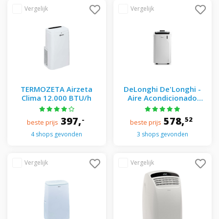
TERMOZETA Airzeta
DeLonghi De'Longhi -
Clima 12.000 BTU/h
Aire Acondicionado
Portátil De' Longhi Con
2.150 Frig/h - PAC EM90
397,
578,
-
52
beste prijs
beste prijs
Blanco
4 shops gevonden
3 shops gevonden