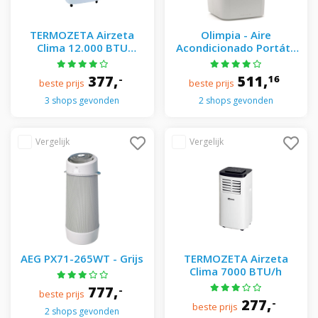
TERMOZETA Airzeta
Olimpia - Aire
Clima 12.000 BTU
Acondicionado Portátil
Silence
Wifi Con 2.240 Frig/h -
Dolceclima Silent 10
377,
511,
-
16
beste prijs
beste prijs
Blanco
3 shops gevonden
2 shops gevonden
AEG PX71-265WT - Grijs
TERMOZETA Airzeta
Clima 7000 BTU/h
777,
-
beste prijs
277,
-
beste prijs
2 shops gevonden