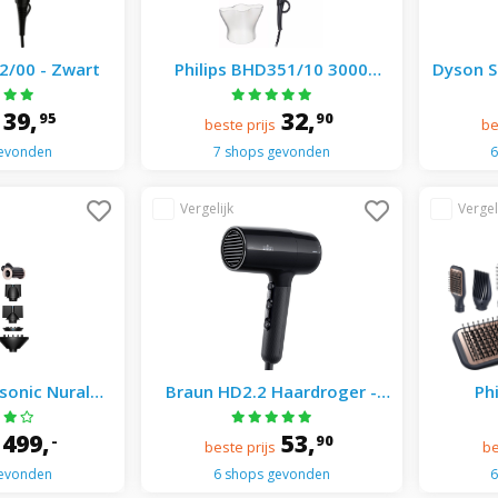
2/00 - Zwart
Philips BHD351/10 3000
Dyson S
Series fohn - Grijs
Wavy Fö
C
39,
32,
95
90
beste prijs
be
gevonden
7 shops gevonden
6
sonic Nural
Braun HD2.2 Haardroger -
Ph
Wavy Föhn -
Föhn - Zwart
eramic Pink /
499,
53,
-
90
beste prijs
be
Gold
gevonden
6 shops gevonden
6