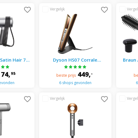
Satin Hair 7
Dyson HS07 Corrale
Braun 
Föhn - Silver
Straightener Stijltang
74,
449,
95
-
beste prijs
be
gevonden
6 shops gevonden
6