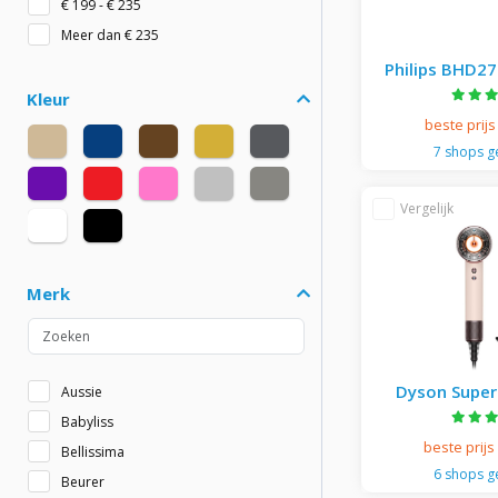
€ 93 - € 128
€ 128 - € 199
Philips BHD27
€ 199 - € 235
Meer dan € 235
beste prijs
7 shops 
Kleur
Merk
Dyson Super
Straight & 
Haardroger - C
beste prijs
Rose 
Aussie
6 shops 
Babyliss