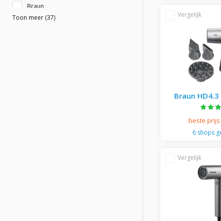
Bellissima
Beurer
Braun
Toon meer (37)
Carmen
Cecotec
Chi
Collistar
Braun HD4.3 
Color Wow
Haardroger - 
Dreame
beste prijs
Dyson
6 shops 
Garnier
Guerlain
ICI Paris XL
John Frieda
Kerastase
L'Oreal Paris