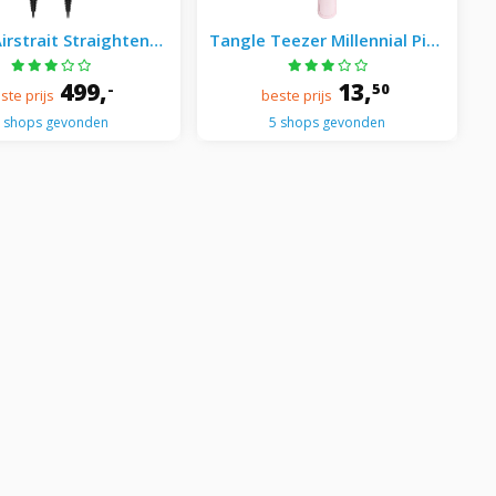
irstrait Straightener
Tangle Teezer Millennial Pink
tang - Ceramic Pink /
- The Ultimate Detangler
Rose Gold
Millennial Pink
499,
13,
-
50
ste prijs
beste prijs
 shops gevonden
5 shops gevonden
eezer Millennial Pink
Dyson Airstrait Straightener
Ultimate Detangler
- Stijltang - Red Velvet
Millennial Pink
13,
399,
50
-
ste prijs
beste prijs
 shops gevonden
5 shops gevonden