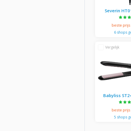
Marlies Möller
Maui
Severin HT0
Speed Pro Haar
Max Pro
- Si
beste prijs
Naturtint
6 shops 
Ogx
OLAPLEX
Panasonic
Philips
Redken
Remington
Revamp
Revlon
Babyliss ST
Rowenta
ceramic Stijl
Schwarzkopf
beste prijs
Severin
5 shops 
Shark
Silk'n