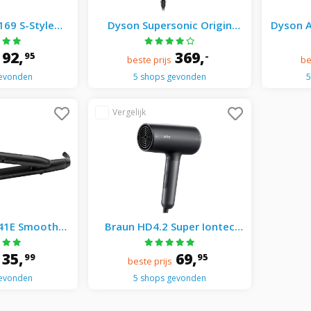
169 S-Style
Dyson Supersonic Origin
Dyson A
droger - Föhn
Föhn Nikkel/Koper
- Stijl
lver
92,
369,
95
-
beste prijs
be
gevonden
5 shops gevonden
5
241E Smooth
Braun HD4.2 Super Iontec
Tangle T
tang - Zwart
Haardroger - Föhn - Zwart
- The 
35,
69,
99
95
beste prijs
be
gevonden
5 shops gevonden
5