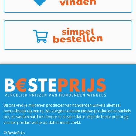
Bij ons vind je miljoenen producten van honderden winkels allemaal
overzichtelijk op een rij. We voegen constant nieuwe producten en winkels
toe, en werken hard om ervoor te zorgen dat je altijd de beste prijs krijgt
van het product wat je op dat moment zoekt.
© BestePrijs