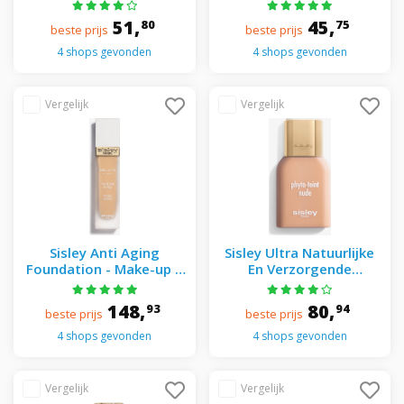
Eyelinerpotlood 02
in-1 Architect Pencil 6
Brown
Espresso
51,
45,
80
75
beste prijs
beste prijs
4 shops gevonden
4 shops gevonden
Sisley Anti Aging
Sisley Ultra Natuurlijke
Foundation - Make-up a
En Verzorgende
Le Teint IVORY BEIGE
Foundation - Phyto-
teint Nude 2N Ivory
148,
80,
93
94
beste prijs
beste prijs
Beige
4 shops gevonden
4 shops gevonden