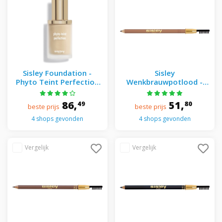
Sisley Foundation -
Sisley
Phyto Teint Perfection
Wenkbrauwpotlood -
Foundation 1W1 ECRU
Phyto-sourcil Perfect
Wenkbrauwpotlood 01
86,
51,
49
80
beste prijs
beste prijs
Blond
4 shops gevonden
4 shops gevonden