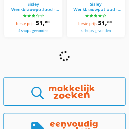
Sisley
Sisley
Wenkbrauwpotlood -
Wenkbrauwpotlood -
Phyto-sourcil Perfect
Phyto-sourcil Perfect
Wenkbrauwpotlood 02
Wenkbrauwpotlood 03
51,
51,
80
80
beste prijs
beste prijs
Chatain
Brun
4 shops gevonden
4 shops gevonden