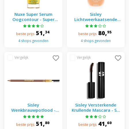
Nuxe Super Serum
Sisley
Oogcontour - Super
Lichtweerkaatsende
Serum Super Serum
Foundation - Make Up
Oogcontour
Phyto-teint Ultra Eclat
51,
80,
34
95
beste prijs
beste prijs
3+ APRICOT
4 shops gevonden
4 shops gevonden
Sisley
Sisley Versterkende
Wenkbrauwpotlood -
Krullende Mascara - So
Phyto-sourcil Perfect
Curl Versterkende
Wenkbrauwpotlood 04
Krullende Mascara 02
51,
41,
80
60
beste prijs
beste prijs
Cappuccino
Deep Brown