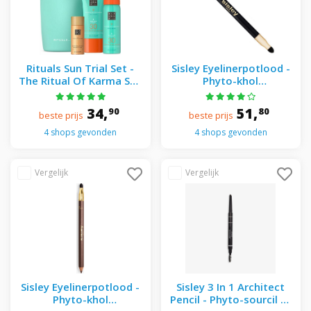
Rituals Sun Trial Set -
Sisley Eyelinerpotlood -
The Ritual Of Karma Sun
Phyto-khol
Trial Set
Eyelinerpotlood 01 Black
34,
51,
90
80
beste prijs
beste prijs
4 shops gevonden
4 shops gevonden
Sisley Eyelinerpotlood -
Sisley 3 In 1 Architect
Phyto-khol
Pencil - Phyto-sourcil 3-