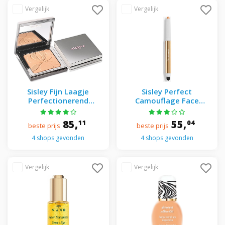
Sisley Fijn Laagje
Sisley Perfect
Perfectionerend
Camouflage Face
Matterend En
Corrector - Stylo Correct
Verhelderend Poeder -
Perfect Camouflage
85,
55,
11
04
beste prijs
beste prijs
Blur Expert Poeder
Face Corrector 1
4 shops gevonden
4 shops gevonden