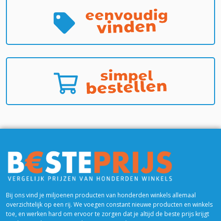
Bij ons vind je miljoenen producten van honderden winkels allemaal
overzichtelijk op een rij. We voegen constant nieuwe producten en winkels
toe, en werken hard om ervoor te zorgen dat je altijd de beste prijs krijgt