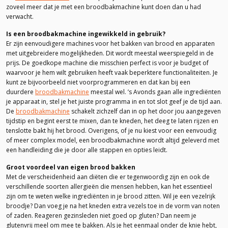
zoveel meer dat je met een broodbakmachine kunt doen dan u had
verwacht.
Is een broodbakmachine ingewikkeld in gebruik?
Er zijn eenvoudigere machines voor het bakken van brood en apparaten
met uitgebreidere mogelijkheden. Dit wordt meestal weerspiegeld in de
prijs. De goedkope machine die misschien perfect is voor je budget of
waarvoor je hem wilt gebruiken heeft vaak beperktere functionaliteiten. Je
kunt ze bijvoorbeeld niet voorprogrammeren en dat kan bij een
duurdere
broodbakmachine
meestal wel. ’s Avonds gaan alle ingrediënten
je apparaat in, stel je het juiste programma in en tot slot geef je de tijd aan.
De
broodbakmachine
schakelt zichzelf dan in op het door jou aangegeven
tijdstip en begint eerst te mixen, dan te kneden, het deeg te laten rijzen en
tenslotte bakt hij het brood. Overigens, of je nu kiest voor een eenvoudig
of meer complex model, een broodbakmachine wordt altijd geleverd met
een handleiding die je door alle stappen en opties leidt.
Groot voordeel van eigen brood bakken
Met de verscheidenheid aan diëten die er tegenwoordig zijn en ook de
verschillende soorten allergieën die mensen hebben, kan het essentieel
zijn om te weten welke ingrediënten in je brood zitten. Wil je een vezelrijk
broodje? Dan voeg je na het kneden extra vezels toe in de vorm van noten
of zaden. Reageren gezinsleden niet goed op gluten? Dan neem je
glutenvrij meel om mee te bakken. Als je het eenmaal onder de knie hebt,