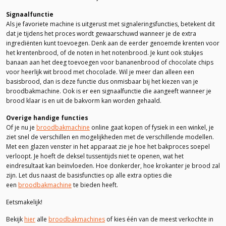
Signaalfunctie
Als je favoriete machine is uitgerust met signaleringsfuncties, betekent dit
dat je tijdens het proces wordt gewaarschuwd wanneer je de extra
ingrediënten kunt toevoegen. Denk aan de eerder genoemde krenten voor
het krentenbrood, of de noten in het notenbrood. Je kunt ook stukjes
banaan aan het deeg toevoegen voor bananenbrood of chocolate chips
voor heerlijk wit brood met chocolade. Wil je meer dan alleen een
basisbrood, dan is deze functie dus onmisbaar bij het kiezen van je
broodbakmachine. Ook is er een signaalfunctie die aangeeft wanneer je
brood klaar is en uit de bakvorm kan worden gehaald.
Overige handige functies
Of je nu je
broodbakmachine
online gaat kopen of fysiek in een winkel, je
ziet snel de verschillen en mogelijkheden met de verschillende modellen.
Met een glazen venster in het apparaat zie je hoe het bakproces soepel
verloopt. Je hoeft de deksel tussentijds niet te openen, wat het
eindresultaat kan beïnvloeden. Hoe donkerder, hoe krokanter je brood zal
zijn. Let dus naast de basisfuncties op alle extra opties die
een
broodbakmachine
te bieden heeft.
Eetsmakelijk!
Bekijk
hier
alle
broodbakmachines
of kies één van de meest verkochte in