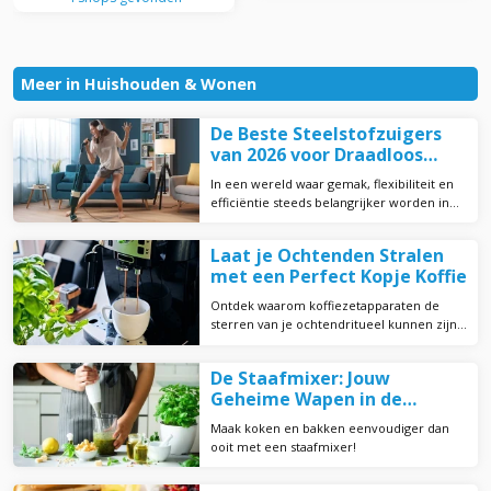
Meer in Huishouden & Wonen
De Beste Steelstofzuigers
van 2026 voor Draadloos
Schoonmaken
In een wereld waar gemak, flexibiliteit en
efficiëntie steeds belangrijker worden in
ons dagelijks leven, hebben
steelstofzuigers snel terrein gewonnen als
Laat je Ochtenden Stralen
een onmisbaar huishoudelijk apparaat voor
met een Perfect Kopje Koffie
het schoonmaken van onze woningen
Ontdek waarom koffiezetapparaten de
sterren van je ochtendritueel kunnen zijn.
Leer over de voordelen, functies en
handige tips om elke dag te genieten van
De Staafmixer: Jouw
de perfecte kop koffie, vers gezet door
Geheime Wapen in de
jouw koffiezetapparaat.
Keuken!
Maak koken en bakken eenvoudiger dan
ooit met een staafmixer!