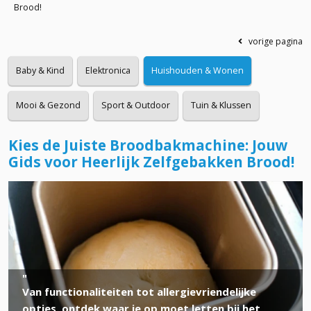
Brood!
vorige pagina
Baby & Kind
Elektronica
Huishouden & Wonen
Mooi & Gezond
Sport & Outdoor
Tuin & Klussen
Kies de Juiste Broodbakmachine: Jouw
Gids voor Heerlijk Zelfgebakken Brood!
Van functionaliteiten tot allergievriendelijke
opties, ontdek waar je op moet letten bij het