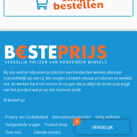
Bij ons vind je miljoenen producten van honderden winkels allemaal
overzichtelijk op een rij. We voegen constant nieuwe producten en winkels
toe, en werken hard om ervoor te zorgen dat je altijd de beste prijs krijgt
van het product wat je op dat moment zoekt.
© BestePrijs
Privacy- en Cookiebeleid
Gebruiksvoorwaarden
Veilig winkelen
0
Veelgestelde vragen
Trusted Shop
Blogs & Reviews
VERGELIJK
Over ons
Zakelijk contact