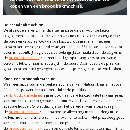
kopen van een broodbakmachine.
De broodbakmachine
De afgelopen jaren zijn er diverse handige dingen voor de keuken
bijgekomen. Een kopje koffie zetten was nog nooit zo eenvoudig dankzij
de pads en capsules. Ook de koelkast wordt slimmer en met een
slowcooker bereid je de lekkerste gerechten in één apparaat. Maar voor
velen is het ontbijt nog steeds de belangrijkste maaltijd van de dag en is
de
broodbakmachine
een zeer handige oplossing. Vers brood van de
bakker is lekker, maar is niet altijd in de buurt. Daarnaast is de prijs van
gewoon brood flink gestegen. Dus wat als je je eigen brood zou bakken?
Koop een broodbakmachine
Weer een apparaat in de keuken, zou je denken. Natuurlijk ga je niet over
één nacht ijs, want naast de verschillende prijsklassen
van
broodbakmachines
zijn er ook meerdere functionaliteiten waar je uit
kunt kiezen. Bij sommige machines kun je zelfs baguettes maken met een
speciale houder. Of wat dacht je van het bereiden van je pizzadeeg in
de
broodbakmachine
? Daarna hoef je alleen nog maar het deeg uit te
rollen, mooi uit te smeren en in de oven af ​​te bakken. Het pizzadeeg goed
kneden is vaak een intensieve klus en je kunt het in
de
broodbakmachine
meteen op de juiste temperatuur laten rijzen. Er is