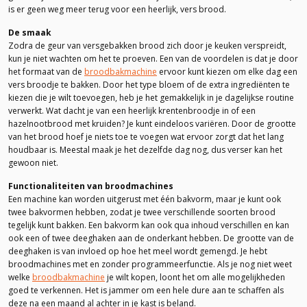
is er geen weg meer terug voor een heerlijk, vers brood.
De smaak
Zodra de geur van versgebakken brood zich door je keuken verspreidt,
kun je niet wachten om het te proeven. Een van de voordelen is dat je door
het formaat van de
broodbakmachine
ervoor kunt kiezen om elke dag een
vers broodje te bakken. Door het type bloem of de extra ingrediënten te
kiezen die je wilt toevoegen, heb je het gemakkelijk in je dagelijkse routine
verwerkt. Wat dacht je van een heerlijk krentenbroodje in of een
hazelnootbrood met kruiden? Je kunt eindeloos variëren. Door de grootte
van het brood hoef je niets toe te voegen wat ervoor zorgt dat het lang
houdbaar is. Meestal maak je het dezelfde dag nog, dus verser kan het
gewoon niet.
Functionaliteiten van broodmachines
Een machine kan worden uitgerust met één bakvorm, maar je kunt ook
twee bakvormen hebben, zodat je twee verschillende soorten brood
tegelijk kunt bakken. Een bakvorm kan ook qua inhoud verschillen en kan
ook een of twee deeghaken aan de onderkant hebben. De grootte van de
deeghaken is van invloed op hoe het meel wordt gemengd. Je hebt
broodmachines met en zonder programmeerfunctie. Als je nog niet weet
welke
broodbakmachine
je wilt kopen, loont het om alle mogelijkheden
goed te verkennen. Het is jammer om een ​​hele dure aan te schaffen als
deze na een maand al achter in je kast is beland.