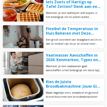
Iets Zoets of Hartigs op
Tafel Zetten? Denk aan een
Wafelijzer!
Wanneer je een wafelijzer wilt kopen, is
het belangrijk om te weten welke
verschillen er zijn
Flexibel de Temperatuur in
Huis Beheren met Deze
Oplossingen
Een groot voordeel van draagbare airco’s is
dat ze mobiel zijn en je ze overal neer
kunt zetten
Vaatwasser Aanschaffen in
2026: Kenmerken, Types en
Aankooptips
Wanneer je een vaatwasser gaat
aanschaffen is het belangrijk om deze tip[s
te lezen
Kies de Juiste
Broodbakmachine: Jouw Gids
voor Heerlijk Zelfgebakken
Maak dagelijks vers, smaakvol en gezond
Brood!
brood thuis met een broodbakmachine!